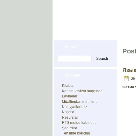
İDRAK MƏKTƏ
F.Bunyatovanın Konstruktiv Təlim 
Baş səhifə
İdrak Məktəbi haqqın
Axtarış
Pos
Язык
Bölmələr
29 
Kitablar
Фатма 
Konstruktivizm haqqında
Layihələr
Müəllimdən müəllimə
Nailiyyətlərimiz
Nəşrlər
Resurslar
RTŞ metod kabinetləri
Şagirdlər
Təhsildə kouçinq