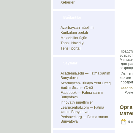
Xəbərlər
Bağlantılar
Azərbaycan müəllimi
Kurikulum portalı
Məktəblilər üçün
Təhsil Nazirliyi
Təhsil portalı
Предст
возраст
Минист
Sayfalar
для ра
сокращ
Academia.edu — Fatma xanım
Эта кн
Bunyatova
знаков
продол
Azərbaycan-Türkiyə Yeni Ortaq
Eqitim Sistmi- YOES
Read the
Facebook — Fatma xanım
Poste
Bunyatova
Innovativ müəllimlər
Орга
Learncentral.com — Fatma
xanım Bunyatova
мате
Pedsovet.org — Fatma xanım
Bunyatova
9 н