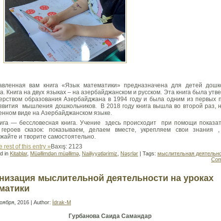
авленная вам книга «Язык математики» предназначена для детей дошк
а. Книга на двух языках – на азербайджанском и русском. Эта книга была ут
ерством образования Азербайджана в 1994 году и была одним из первых 
звития мышления дошкольников. В 2018 году книга вышла во второй раз, н
енном виде на Азербайджанском языке.
ига — бессловесная книга. Учение здесь происходит при помощи показа
 героев сказок: показываем, делаем вместе, укрепляем свои знания ,
жайте и творите самостоятельно.
 rest of this entry »
Baxış: 2123
d in
Kitablar
,
Müəllimdən müəllimə
,
Nailiyyətlərimiz
,
Nəşrlər
| Tags:
мыслительная деятельн
Com
низация мыслительной деятельности на уроках
матики
оября, 2016 | Author:
İdrak-M
Гурбанова Саида Самандар