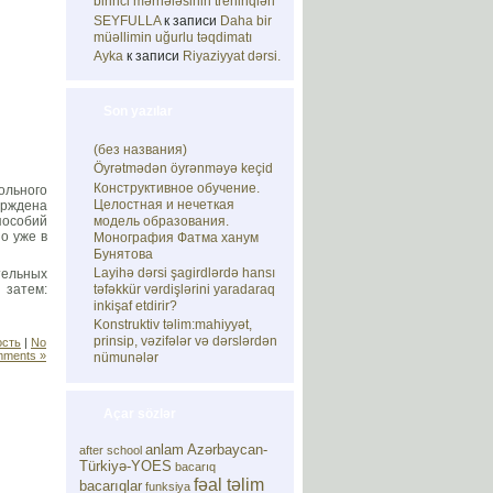
birinci mərhələsinin treninqləri
SEYFULLA
к записи
Daha bir
müəllimin uğurlu təqdimatı
Ayka
к записи
Riyaziyyat dərsi.
Son yazılar
(без названия)
Öyrətmədən öyrənməyə keçid
Конструктивное обучение.
ольного
Целостная и нечеткая
верждена
модель образования.
пособий
о уже в
Монография Фатма ханум
Бунятова
Layihə dərsi şagirdlərdə hansı
тельных
təfəkkür vərdişlərini yaradaraq
 затем:
inkişaf etdirir?
Konstruktiv təlim:mahiyyət,
prinsip, vəzifələr və dərslərdən
ость
|
No
ments »
nümunələr
Açar sözlər
anlam
Azərbaycan-
after school
Türkiyə-YOES
bacarıq
fəal təlim
bacarıqlar
funksiya