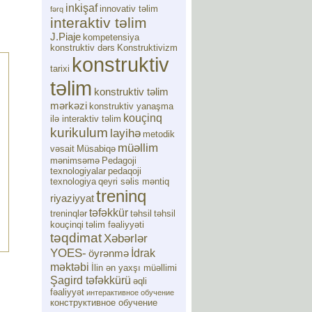
inkişaf
innovativ təlim
fərq
interaktiv təlim
J.Piaje
kompetensiya
konstruktiv dərs
Konstruktivizm
konstruktiv
tarixi
təlim
konstruktiv təlim
mərkəzi
konstruktiv yanaşma
kouçinq
ilə interaktiv təlim
kurikulum
layihə
metodik
müəllim
vəsait
Müsabiqə
mənimsəmə
Pedagoji
texnologiyalar
pedaqoji
texnologiya
qeyri səlis məntiq
treninq
riyaziyyat
təfəkkür
treninqlər
təhsil
təhsil
kouçinqi
təlim fəaliyyəti
təqdimat
Xəbərlər
YOES-
İdrak
öyrənmə
məktəbi
İlin ən yaxşı müəllimi
Şagird təfəkkürü
əqli
fəaliyyət
интерактивное обучение
конструктивное обучение