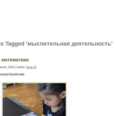
Bİ
Mərkəzi
da
Montessori pre-school
Treninqlər
Təhsildə kouçinq
Q
ts Tagged ‘мыслительная деятельность’
 математики
июля, 2020 | Author:
İdrak-M
ханум Бунятова