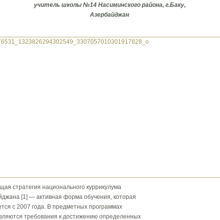
учитель школы №14 Насиминского района, г.Баку,
Азербайджан
щая стратегия национального куррикулума
джана [1] — активная форма обучения, которая
тся с 2007 года. В предметных программах
вляются требования к достижению определенных