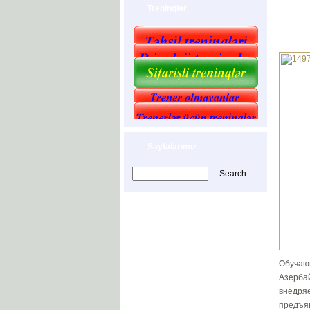
Treninqlər
Sayfalarımız
Обучаю
Азербай
внедряе
предъя