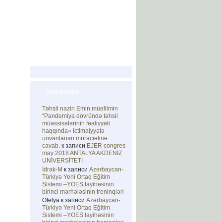
alereya
Əlaqə
En
Ru
Son şərhlər
Təhsil naziri Emin müəllimin
“Pandemiya dövründə təhsil
müəssisələrinin fəaliyyəti
haqqında» ictimaiyyətə
ünvanlanan müraciətinə
cavab.
к записи
EJER congres
may 2018 ANTALYA AKDENİZ
UNİVERSİTETİ
İdrak-M
к записи
Azərbaycan-
Türkiyə Yeni Ortaq Eğitim
Sistemi –YOES layihəsinin
birinci mərhələsinin treninqləri
Ofelya
к записи
Azərbaycan-
Türkiyə Yeni Ortaq Eğitim
Sistemi –YOES layihəsinin