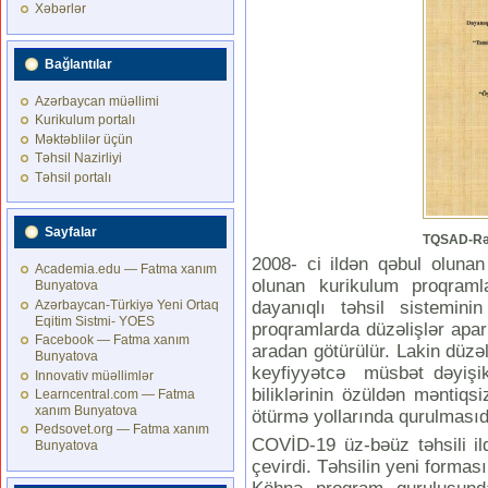
Xəbərlər
Bağlantılar
Azərbaycan müəllimi
Kurikulum portalı
Məktəblilər üçün
Təhsil Nazirliyi
Təhsil portalı
Sayfalar
TQSAD-Rə
2008- ci ildən qəbul olunan
Academia.edu — Fatma xanım
olunan kurikulum proqramla
Bunyatova
dayanıqlı təhsil sistemini
Azərbaycan-Türkiyə Yeni Ortaq
Eqitim Sistmi- YOES
proqramlarda düzəlişlər apar
Facebook — Fatma xanım
aradan götürülür. Lakin düzəl
Bunyatova
keyfiyyətcə müsbət dəyişik
Innovativ müəllimlər
biliklərinin özüldən məntiq
Learncentral.com — Fatma
xanım Bunyatova
ötürmə yollarında qurulmasıd
Pedsovet.org — Fatma xanım
COVİD-19 üz-bəüz təhsili ild
Bunyatova
çevirdi. Təhsilin yeni forması