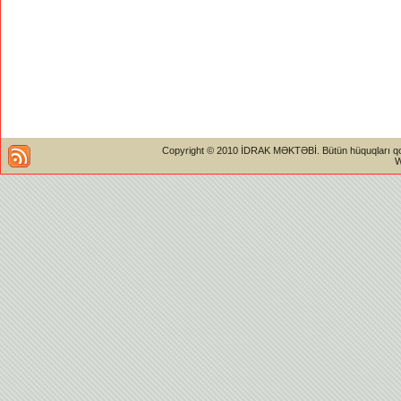
Copyright © 2010 İDRAK MƏKTƏBİ. Bütün hüquqları qorun
W