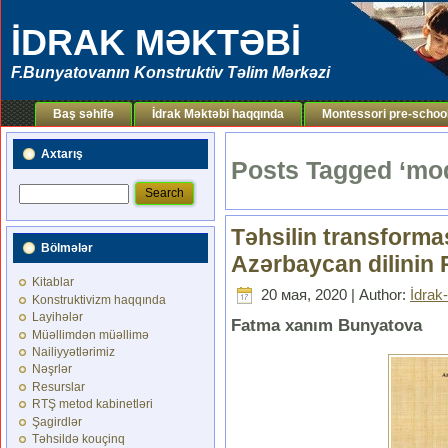
İDRAK MƏKTƏBİ
F.Bunyatovanın Konstruktiv Təlim Mərkəzi
Baş səhifə
İdrak Məktəbi haqqında
Montessori pre-schoo
Axtarış
Posts Tagged ‘mo
Təhsilin transformas
Bölmələr
Azərbaycan dilinin
Kitablar
20 мая, 2020 | Author:
İdrak
Konstruktivizm haqqında
Layihələr
Fatma xanım Bunyatova
Müəllimdən müəllimə
Nailiyyətlərimiz
Nəşrlər
Resurslar
RTŞ metod kabinetləri
Şagirdlər
Təhsildə kouçinq