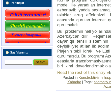
Köhnə proqram quruluşunda 
Treninqlər
modeli ilə yaradılan interne
əzbərləyib yadda saxlamaq,
tələblər artıq effektsizdi
əsasında qurulan internet q
qurulmalıdı.
Bu problemin həll yollarından
Azərbaycan dili” Rəqəmsal
dayanıqlı təhsil sisteminin
dəyişikliyə) atılan ilk add
Piajenin təbii idrak və Lütf
Sayfalarımız
qurulmuşdu. Bu proqramı Azə
əsaslarla transformasiyasına
biri kimi dəyərləndirmək ola
Read the rest of this entry »
Posted in
Konstruktivizm haq
Xəbərlər
| Tags:
alternativ
Azər