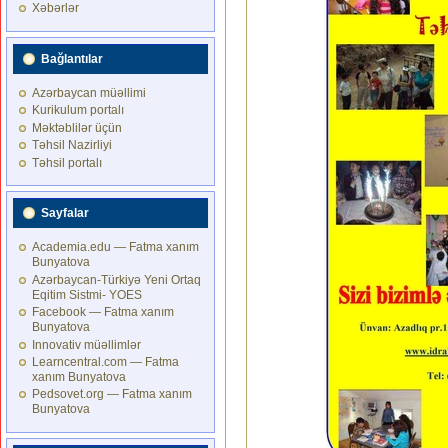
Xəbərlər
Bağlantılar
Azərbaycan müəllimi
Kurikulum portalı
Məktəblilər üçün
Təhsil Nazirliyi
Təhsil portalı
Sayfalar
Academia.edu — Fatma xanım
Bunyatova
Azərbaycan-Türkiyə Yeni Ortaq
Eqitim Sistmi- YOES
Facebook — Fatma xanım
Bunyatova
Innovativ müəllimlər
Learncentral.com — Fatma
xanım Bunyatova
Pedsovet.org — Fatma xanım
Bunyatova