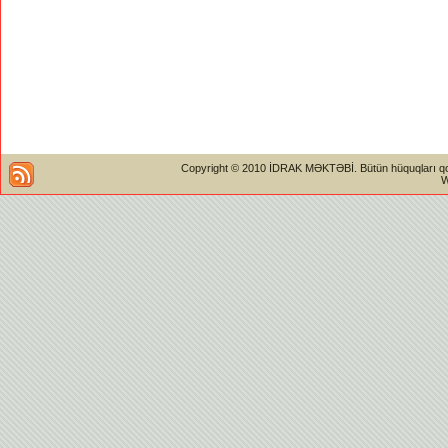
Copyright © 2010 İDRAK MƏKTƏBİ. Bütün hüquqları qorun
W