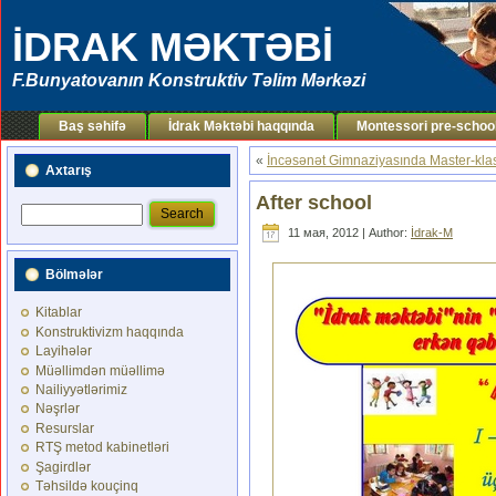
İDRAK MƏKTƏBİ
F.Bunyatovanın Konstruktiv Təlim Mərkəzi
Baş səhifə
İdrak Məktəbi haqqında
Montessori pre-schoo
«
İncəsənət Gimnaziyasında Master-kla
Axtarış
After school
11 мая, 2012 | Author:
İdrak-M
Bölmələr
Kitablar
Konstruktivizm haqqında
Layihələr
Müəllimdən müəllimə
Nailiyyətlərimiz
Nəşrlər
Resurslar
RTŞ metod kabinetləri
Şagirdlər
Təhsildə kouçinq