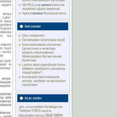
birinci mərhələsinin treninqləri
əlxalaq
SEYFULLA
к записи
Daha bir
qdim
müəllimin uğurlu təqdimatı
Ayka
к записи
Riyaziyyat dərsi.
 kimya
b. Lakin
nin baza
agirdlərə
Son yazılar
 Proqram
klərdə
(без названия)
qəsi isə
Öyrətmədən öyrənməyə keçid
Конструктивное обучение.
sistemli
in hazır
Целостная и нечеткая
ri həmin
модель образования.
ir.
Монография Фатма ханум
Бунятова
ası üçün
idir ki
Layihə dərsi şagirdlərdə hansı
ənməyi
təfəkkür vərdişlərini yaradaraq
inkişaf etdirir?
Konstruktiv təlim:mahiyyət,
 kimya
prinsip, vəzifələr və dərslərdən
ılmasdır.
nümunələr
rəsinin
yazılmalı
ar bilik
Açar sözlər
aterialı
liklərlə
anlam
Azərbaycan-
after school
Türkiyə-YOES
bacarıq
İnternet
fəal təlim
bacarıqlar
funksiya
a şərait