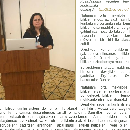
Kuşadasında keçirilən beyn
konfransda tə
edilmişdir
http://2017.icres.net/
Natamam orta məktəbdə
biliklərinə çox az vaxt ayrılı
kurikulum proqramlarında fən
bilikləri qısa müddət ərzində ş
çatdırılması nəzərdə tutulub
əsasında yazılan dərsli
mövzuların bir -biri ilə əla
zəifdi.
Dərslikdə verilən biliklərin 
şəkildə öyrənilməməsi, biliklər
şəkildə ötürülməsi şagirdlə
bilikləri əzbərləməyə məcbur ed
Bu problemin aradan qaldırm
bir sıra dəyişiklik edilməl
şagirdlər düşünərək öyr
bacarsınlar. Bunlar:
Natamam orta məktəbdə
biliklərinə verilən saatların artır
Bu gələcək biliklərin bunöv
möhkəmləndirilməsi deməkdir.
Dərsliklər sadə , anlamlı dillə 
ə biliklər tamlıq sistemində bir-biri ilə əlaqəli olmlıdır . Mövzu uzrə tapşırıql
önumlu ilə yanaşı, düşündürücü, əməlli olmalıdır . Şagirdlər verilən dərs m
zununkuləşdirib dərinləşdirər,yəni , artıq əzbərləməz. Alınan bilikləri hansı bi
zlaşdırmaq, əvəz etmək və yaradılan biliklərin praktiki tətbiqi haqqında duşunər.
əcrübələrin şagirdlər tərəfindən aparılması effektli nəticələri verə bilər. 
esusurslarından istifadə zamanı şagirdlərin duşunməsinə,yaradıcı çalışmasın