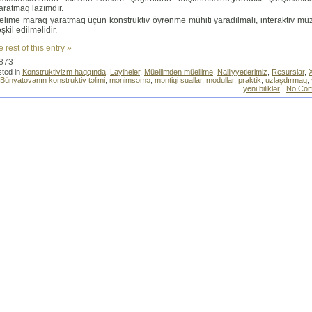
aratmaq lazımdır.
əlimə maraq yaratmaq üçün konstruktiv öyrənmə mühiti yaradılmalı, interaktiv müz
əşkil edilməlidir.
 rest of this entry »
2873
ted in
Konstruktivizm haqqında
,
Layihələr
,
Müəllimdən müəllimə
,
Nailiyyətlərimiz
,
Resurslar
,
Bünyatovanın konstruktiv təlimi
,
mənimsəmə
,
məntiqi suallar
,
modullar
,
praktik
,
uzlaşdırmaq
,
yeni biliklər
|
No Com