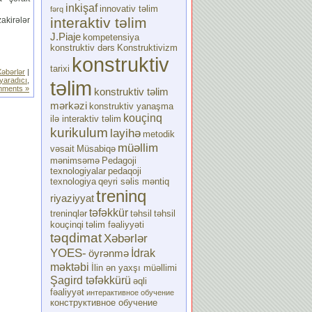
inkişaf
innovativ təlim
fərq
interaktiv təlim
akirələr
J.Piaje
kompetensiya
konstruktiv dərs
Konstruktivizm
konstruktiv
tarixi
Xəbərlər
|
yaradıcı
,
təlim
ments »
konstruktiv təlim
mərkəzi
konstruktiv yanaşma
kouçinq
ilə interaktiv təlim
kurikulum
layihə
metodik
müəllim
vəsait
Müsabiqə
mənimsəmə
Pedagoji
texnologiyalar
pedaqoji
texnologiya
qeyri səlis məntiq
treninq
riyaziyyat
təfəkkür
treninqlər
təhsil
təhsil
kouçinqi
təlim fəaliyyəti
təqdimat
Xəbərlər
YOES-
İdrak
öyrənmə
məktəbi
İlin ən yaxşı müəllimi
Şagird təfəkkürü
əqli
fəaliyyət
интерактивное обучение
конструктивное обучение