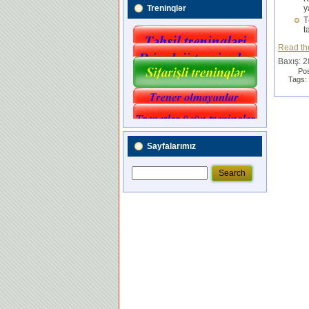
Treninqlər
y
T
t
Read the
Baxış: 
Pos
Tags:
Sayfalarımız