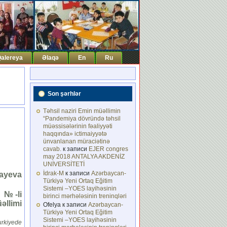
alereya
Əlaqə
En
Ru
Son şərhlər
Təhsil naziri Emin müəllimin
“Pandemiya dövründə təhsil
müəssisələrinin fəaliyyəti
haqqında» ictimaiyyətə
ünvanlanan müraciətinə
cavab.
к записи
EJER congres
may 2018 ANTALYA AKDENİZ
UNİVERSİTETİ
İdrak-M
к записи
Azərbaycan-
ayeva
Türkiyə Yeni Ortaq Eğitim
Sistemi –YOES layihəsinin
 № -li
birinci mərhələsinin treninqləri
əllimi
Ofelya
к записи
Azərbaycan-
Türkiyə Yeni Ortaq Eğitim
Sistemi –YOES layihəsinin
rkiyede