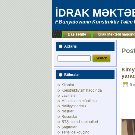
İDRAK MƏKTƏ
F.Bunyatovanın Konstruktiv Təlim 
Baş səhifə
İdrak Məktəbi haqqın
Axtarış
Post
Kimya
Bölmələr
yarad
5 и
Kitablar
Konstruktivizm haqqında
Layihələr
Müəllimdən müəllimə
Nailiyyətlərimiz
Nəşrlər
Resurslar
RTŞ metod kabinetləri
Şagirdlər
Təhsildə kouçinq