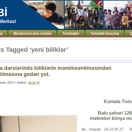
Bİ
Mərkəzi
da
Montessori pre-school
Treninqlər
Təhsildə kouçinq
Q
s Tagged ‘yeni biliklər’
 dərslərində biliklərin mənimsənilməsindən
ılmasına gedən yol.
юля, 2017 | Author:
İdrak-M
Kamala Tom
Bakı şəhəri 126
məktəbin kimya mü
Bu məqalə 18-21.05.17 Tu