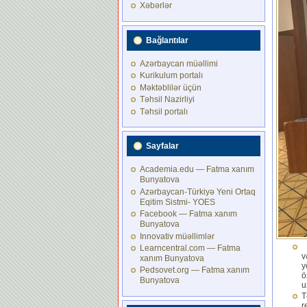
Xəbərlər
Bağlantılar
Azərbaycan müəllimi
Kurikulum portalı
Məktəblilər üçün
Təhsil Nazirliyi
Təhsil portalı
Sayfalar
Academia.edu — Fatma xanım
Bunyatova
Azərbaycan-Türkiyə Yeni Ortaq
Eqitim Sistmi- YOES
Facebook — Fatma xanım
Bunyatova
Innovativ müəllimlər
Learncentral.com — Fatma
v
xanım Bunyatova
y
Pedsovet.org — Fatma xanım
ö
Bunyatova
u
T
r