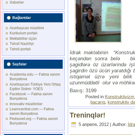
Xəbərlər
Bağlantılar
Azərbaycan müəllimi
Kurikulum portalı
Məktəblilər üçün
Təhsil Nazirliyi
Təhsil portalı
İdrak məktəbinin “Konstruk
keçəndən sonra belə bir
şagidlərə öz üzərlərində i
Sayfalar
şagirdin özü ücün yaratdığı 
Academia.edu — Fatma xanım
istiqamət üzrə yeni bilik
Bunyatova
uzunmüddətli olur və möhk
Azərbaycan-Türkiyə Yeni Ortaq
Eqitim Sistmi- YOES
Baxış: 3199
Facebook — Fatma xanım
Posted in
Konstruktivizm
Bunyatova
bacarıq
,
konstruktiv d
Innovativ müəllimlər
Learncentral.com — Fatma
Treninqlər!
xanım Bunyatova
Pedsovet.org — Fatma xanım
Bunyatova
5 апреля, 2012 | Author:
İdr