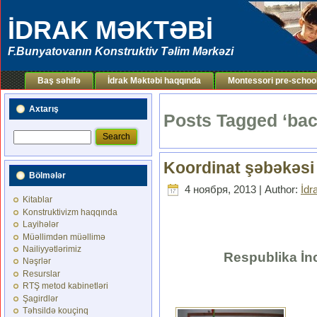
İDRAK MƏKTƏBİ
F.Bunyatovanın Konstruktiv Təlim Mərkəzi
Baş səhifə
İdrak Məktəbi haqqında
Montessori pre-schoo
Axtarış
Posts Tagged ‘bac
Koordinat şəbəkəsi
Bölmələr
4 ноября, 2013 | Author:
İdr
Kitablar
Konstruktivizm haqqında
Layihələr
Müəllimdən müəllimə
Nailiyyətlərimiz
Respublika İnc
Nəşrlər
Resurslar
RTŞ metod kabinetləri
Şagirdlər
Təhsildə kouçinq