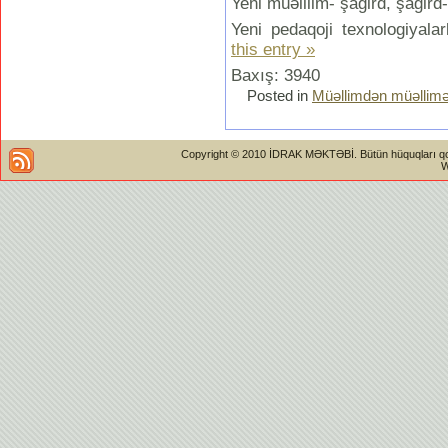
Yeni müəlllim- şagird, şagird
Yeni pedaqoji texnologiyalar
this entry »
Baxış: 3940
Posted in
Müəllimdən müəllim
Copyright © 2010 İDRAK MƏKTƏBİ. Bütün hüquqları qorun
W