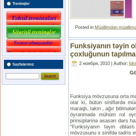
Treninqlər
Posted in
Müəllimdən müəllim
Funksiyanın təyin o
çoxluğunun tapılma
2 ноября, 2010 | Author:
İdr
Sayfalarımız
Gö
Funksiya mövzusuna orta mək
olar ki, bütün siniflərdə m
maraqlı, lakin , ağır bölmələ
öyrənmədə mühüm rol oynad
prinsiplərinə əsasən dərs haz
“Funksiyanın təyin oblast
mövzusunu x sinifdə tədris 