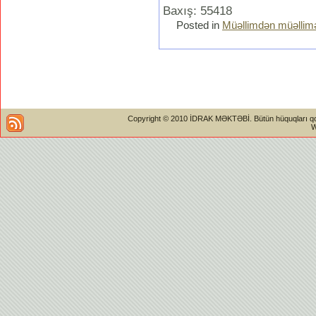
Baxış: 55418
Posted in
Müəllimdən müəllim
Copyright © 2010 İDRAK MƏKTƏBİ. Bütün hüquqları qorun
W