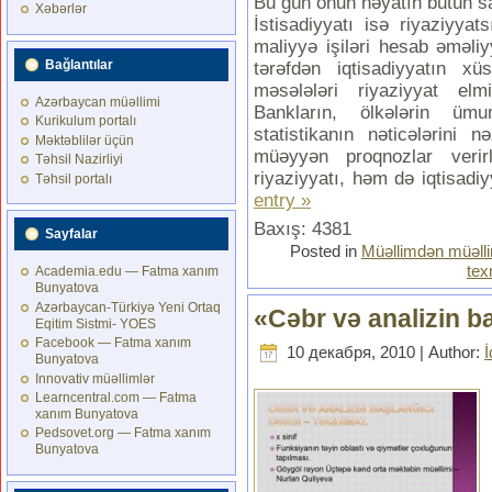
Bu gün onun həyatın bütün sa
Xəbərlər
İstisadiyyatı isə riyaziyy
maliyyə işiləri hesab əməliyy
Bağlantılar
tərəfdən iqtisadiyyatın xü
məsələləri riyaziyyat elm
Azərbaycan müəllimi
Bankların, ölkələrin üm
Kurikulum portalı
statistikanın nəticələrini 
Məktəblilər üçün
müəyyən proqnozlar veri
Təhsil Nazirliyi
riyaziyyatı, həm də iqtisadi
Təhsil portalı
entry »
Baxış: 4381
Sayfalar
Posted in
Müəllimdən müəll
tex
Academia.edu — Fatma xanım
Bunyatova
Azərbaycan-Türkiyə Yeni Ortaq
«Cəbr və analizin b
Eqitim Sistmi- YOES
Facebook — Fatma xanım
10 декабря, 2010 | Author:
Bunyatova
Innovativ müəllimlər
Learncentral.com — Fatma
xanım Bunyatova
Pedsovet.org — Fatma xanım
Bunyatova