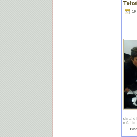
Təhs
19 
olmalıdı
müəlli
Post