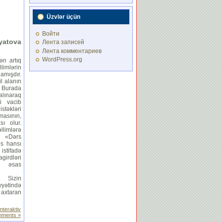
Üzvlər üçün
Войти
yatova
Лента записей
Лента комментариев
WordPress.org
ən artıq
imlərin
mışdır.
l alanın
. Burada
alınaraq
i vacib
istəkləri
masının,
sı olur.
limlərə
a «Dərs
əs hansı
istifadə
rdləri
in əsas
. Sizin
yyətində
 axtaran
interaktiv
ments »