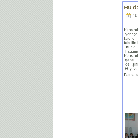
Bu də
18 
Konstru
yerləşdi
fərqlid
təhsilin
Kurikul
haqqınd
Konstru
qazanan
öz işin
Əliyevan
Fatma x