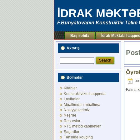
İDRAK MƏKTƏ
F.Bunyatovanın Konstruktiv Təlim 
Baş səhifə
İdrak Məktəbi haqqın
Axtarış
Post
Öyrə
Bölmələr
30 
Kitablar
Fatma x
Konstruktivizm haqqında
Layihələr
Müəllimdən müəllimə
Nailiyyətlərimiz
Nəşrlər
Resurslar
RTŞ metod kabinetləri
Şagirdlər
Təhsildə kouçinq