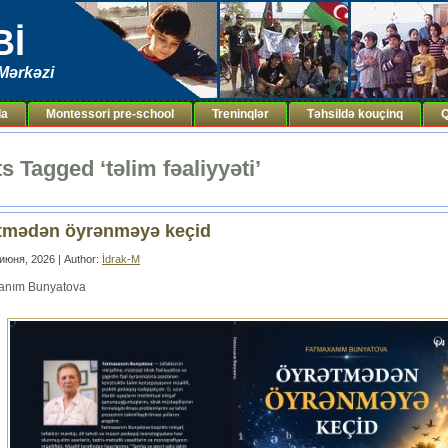
Bİ
Mərkəzi
da
Montessori pre-school
Treninqlər
Təhsildə kouçinq
Q
s Tagged ‘təlim fəaliyyəti’
tmədən öyrənməyə keçid
июня, 2026 | Author:
İdrak-M
anım Bunyatova