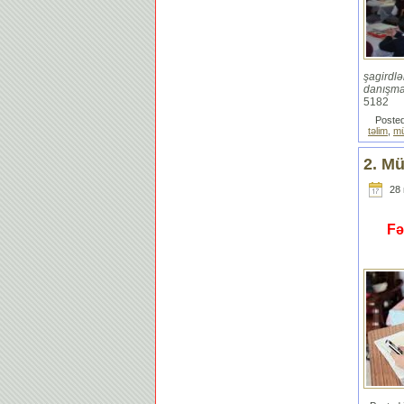
şagirdl
danışmaq
5182
Posted
təlim
,
mü
2. Mü
28 
Fə