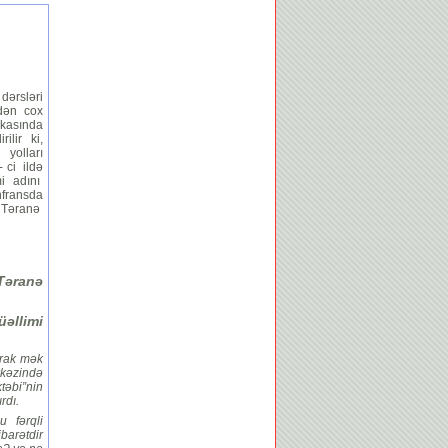
dərsləri
rdən cox
ikasında
ilir ki,
yolları
 ci ildə
mi adını
nfransda
 Təranə
Təranə
üəllimi
rak mək
kəzində
təbi”nin
rdı.
u fərqli
barətdir