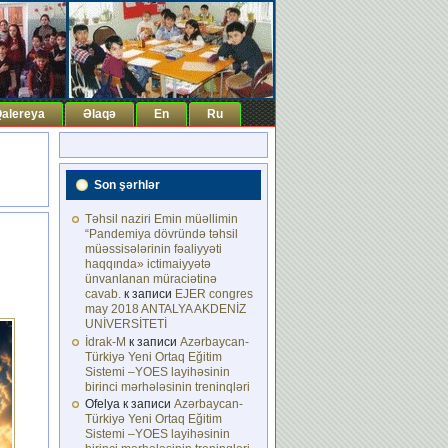
alereya
Əlaqə
En
Ru
Son şərhlər
Təhsil naziri Emin müəllimin
“Pandemiya dövründə təhsil
müəssisələrinin fəaliyyəti
haqqında» ictimaiyyətə
ünvanlanan müraciətinə
cavab.
к записи
EJER congres
may 2018 ANTALYA AKDENİZ
UNİVERSİTETİ
İdrak-M
к записи
Azərbaycan-
Türkiyə Yeni Ortaq Eğitim
Sistemi –YOES layihəsinin
birinci mərhələsinin treninqləri
Ofelya
к записи
Azərbaycan-
Türkiyə Yeni Ortaq Eğitim
Sistemi –YOES layihəsinin