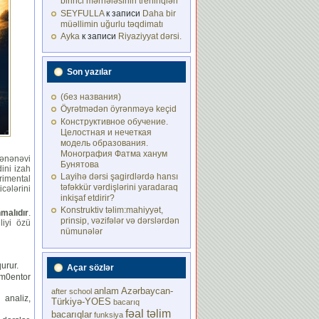
birinci mərhələsinin treninqləri
SEYFULLA
к записи
Daha bir
müəllimin uğurlu təqdimatı
Ayka
к записи
Riyaziyyat dərsi.
Son yazılar
(без названия)
Öyrətmədən öyrənməyə keçid
Конструктивное обучение.
Целостная и нечеткая
модель образования.
Монография Фатма ханум
 ənənəvi
Бунятова
ini izah
Layihə dərsi şagirdlərdə hansı
rimental
təfəkkür vərdişlərini yaradaraq
cələrini
inkişaf etdirir?
Konstruktiv təlim:mahiyyət,
malıdır
.
prinsip, vəzifələr və dərslərdən
liyi özü
nümunələr
urur.
Açar sözlər
 m0entor
anlam
Azərbaycan-
after school
 analiz,
Türkiyə-YOES
bacarıq
fəal təlim
bacarıqlar
funksiya