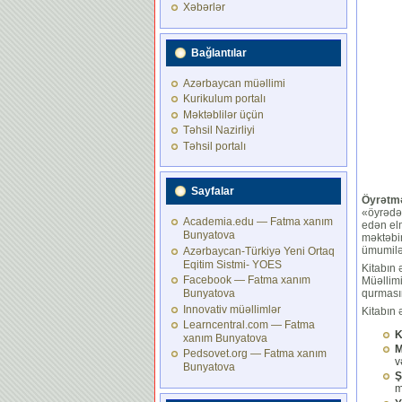
Xəbərlər
Bağlantılar
Azərbaycan müəllimi
Kurikulum portalı
Məktəblilər üçün
Təhsil Nazirliyi
Təhsil portalı
Sayfalar
Öyrətm
«öyrədən
Academia.edu — Fatma xanım
edən elm
Bunyatova
məktəb
ümumiləş
Azərbaycan-Türkiyə Yeni Ortaq
Eqitim Sistmi- YOES
Kitabın 
Facebook — Fatma xanım
Müəllim
qurmasın
Bunyatova
Innovativ müəllimlər
Kitabın 
Learncentral.com — Fatma
K
xanım Bunyatova
M
Pedsovet.org — Fatma xanım
v
Bunyatova
Ş
m