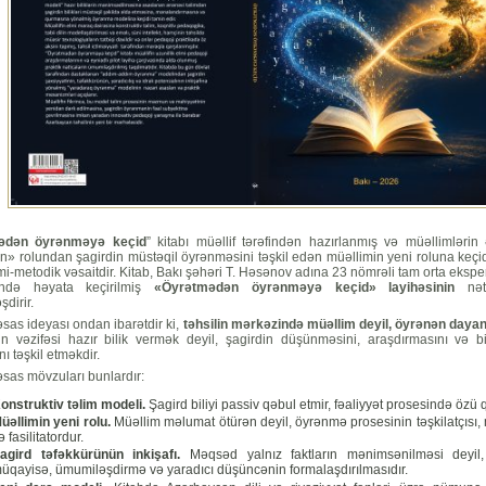
ədən öyrənməyə keçid
” kitabı müəllif tərəfindən hazırlanmış və müəllimlərin
» rolundan şagirdin müstəqil öyrənməsini təşkil edən müəllimin yeni roluna keçid
i-metodik vəsaitdir. Kitab, Bakı şəhəri T. Həsənov adına 23 nömrəli tam orta ekspe
ində həyata keçirilmiş
«Öyrətmədən öyrənməyə keçid» layihəsinin
nəti
dirir.
əsas ideyası ondan ibarətdir ki,
təhsilin mərkəzində müəllim deyil, öyrənən dayan
in vəzifəsi hazır bilik vermək deyil, şagirdin düşünməsini, araşdırmasını və bi
ı təşkil etməkdir.
əsas mövzuları bunlardır:
onstruktiv təlim modeli.
Şagird biliyi passiv qəbul etmir, fəaliyyət prosesində özü q
üəllimin yeni rolu.
Müəllim məlumat ötürən deyil, öyrənmə prosesinin təşkilatçısı,
ə fasilitatordur.
agird təfəkkürünün inkişafı.
Məqsəd yalnız faktların mənimsənilməsi deyil,
üqayisə, ümumiləşdirmə və yaradıcı düşüncənin formalaşdırılmasıdır.