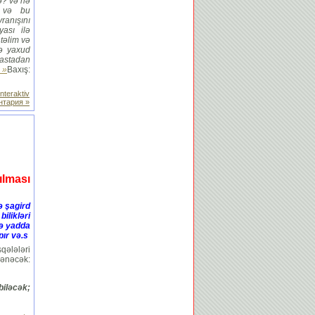
cə? və nə
r və bu
anışını
yası ilə
təlim və
və yaxud
 astadan
 »
Baxış:
interaktiv
нтария »
ılması
ə şagird
ilikləri
və yadda
pır və.s
qələləri
lənəcək:
iləcək;