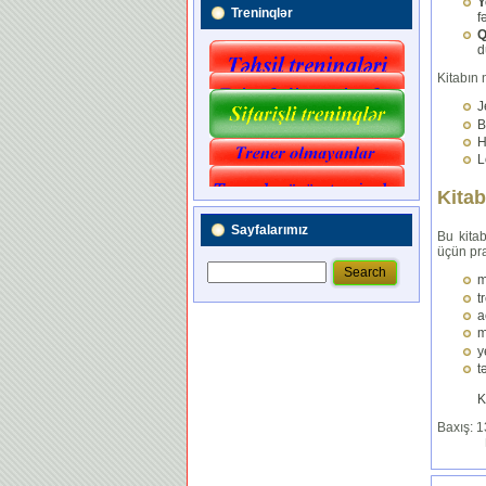
Y
Treninqlər
f
Q
d
Kitabın 
J
B
H
L
Kitab
Sayfalarımız
Bu kita
üçün pra
m
t
a
m
y
t
K
Baxış: 