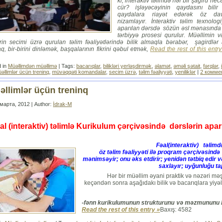
ki, interaktiv təlimdə hər bir şagird ne
cür? işləyəcəyinin qaydasını bili
qaydalara riayət edərək öz davr
nizamlayır. İnteraktiv təlim texnologi
aparılan dərsdə sözün əsl mənasında 
tərbiyyə prosesi qurulur. Müəllimin 
ərin secimi üzrə qurulan təlim fəaliyətlərində bilik almaqla bərabər, şagirdlər
, bir-birini dinləmək, başqalarının fikrini qəbul etmək,
Read the rest of this entry
 in
Müəllimdən müəllimə
| Tags:
bacarıqlar
,
bilikləri yerləşdirmək
,
əlamət
,
əməli şətait
,
fərqlər
,
əllimlər ücün treninq
,
müvəqqəti komandalar
,
secim üzrə
,
təlim fəaliyyəti
,
yeniliklər
|
2 комме
əllimlər üçün treninq
марта, 2012 | Author:
İdrak-M
al (interaktiv) təlimlə Kurikulum çərçivəsində dərslərin apar
Fəal(interaktiv) təlimd
öz təlim fəaliyyəti ilə proqram çərçivəsində b
mənimsəyir; onu əks etdirir; yenidən tətbiq edir 
saxlayır; uyğunluğu ta
Hər bir müəllim əyani praktik və nəzəri məş
keçəndən sonra aşağıdakı bilik və bacarıqlara yiyə
-fənn kurikulumunun strukturunu və məzmununu b
Read the rest of this entry »
Baxış: 4582