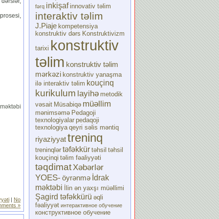
dərslər,
inkişaf
innovativ təlim
fərq
interaktiv təlim
prosesi,
J.Piaje
kompetensiya
konstruktiv dərs
Konstruktivizm
konstruktiv
tarixi
təlim
konstruktiv təlim
mərkəzi
konstruktiv yanaşma
kouçinq
ilə interaktiv təlim
kurikulum
layihə
metodik
müəllim
vəsait
Müsabiqə
 məktəbi
mənimsəmə
Pedagoji
texnologiyalar
pedaqoji
texnologiya
qeyri səlis məntiq
treninq
riyaziyyat
təfəkkür
treninqlər
təhsil
təhsil
kouçinqi
təlim fəaliyyəti
təqdimat
Xəbərlər
YOES-
İdrak
öyrənmə
məktəbi
İlin ən yaxşı müəllimi
Şagird təfəkkürü
əqli
yyəti
|
No
fəaliyyət
интерактивное обучение
ments »
конструктивное обучение