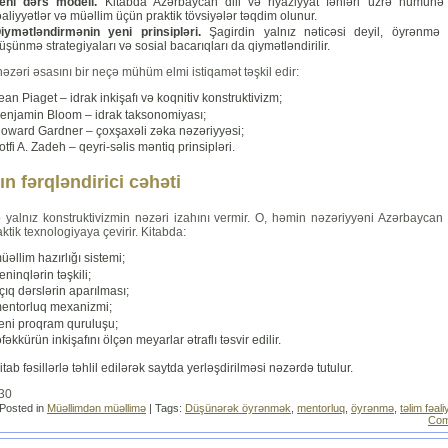
eni dərs modeli.
Kitabda Azərbaycan dili və riyaziyyat fənləri üzrə nümunə 
əaliyyətlər və müəllim üçün praktik tövsiyələr təqdim olunur.
iymətləndirmənin yeni prinsipləri.
Şagirdin yalnız nəticəsi deyil, öyrənmə 
üşünmə strategiyaları və sosial bacarıqları da qiymətləndirilir.
nəzəri əsasını bir neçə mühüm elmi istiqamət təşkil edir:
ean Piaget – idrak inkişafı və koqnitiv konstruktivizm;
enjamin Bloom – idrak taksonomiyası;
oward Gardner – çoxşaxəli zəka nəzəriyyəsi;
otfi A. Zadeh – qeyri-səlis məntiq prinsipləri.
ın fərqləndirici cəhəti
b yalnız konstruktivizmin nəzəri izahını vermir. O, həmin nəzəriyyəni Azərbaycan
ktik texnologiyaya çevirir. Kitabda:
üəllim hazırlığı sistemi;
reninqlərin təşkili;
çıq dərslərin aparılması;
entorluq mexanizmi;
eni proqram quruluşu;
əfəkkürün inkişafını ölçən meyarlar ətraflı təsvir edilir.
itab fəsillərlə təhlil edilərək saytda yerləşdirilməsi nəzərdə tutulur.
130
Posted in
Müəllimdən müəllimə
| Tags:
Düşünərək öyrənmək
,
mentorluq
,
öyrənmə
,
təlim fəali
Com