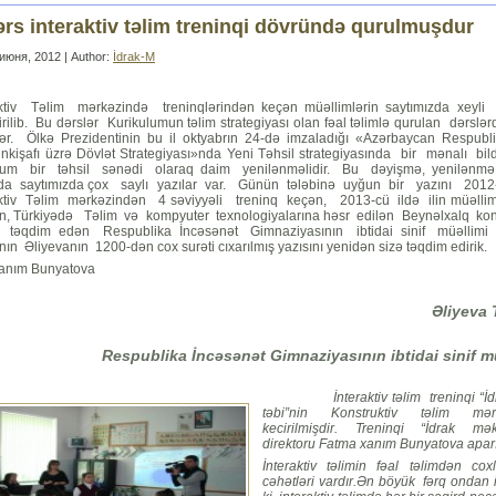
rs interaktiv təlim treninqi dövründə qurulmuşdur
июня, 2012 | Author:
İdrak-M
ktiv Təlim mərkəzində treninqlərindən keçən müəllimlərin saytımızda xeyli 
rilib. Bu dərslər Kurikulumun təlim strategiyası olan fəal təlimlə qurulan dərslə
irlər. Ölkə Prezidentinin bu il oktyabrın 24-də imzaladığı «Azərbaycan Respubl
 inkişafı üzrə Dövlət Strategiyası»nda
Yeni Təhsil strategiyasında bir mənalı bildir
um bir təhsil sənədi olaraq daim yenilənməlidir. Bu dəyişmə, yenilənmə 
a saytımızda çox saylı yazılar var. Günün tələbinə uyğun bir yazını 2012-
ktiv Təlim mərkəzindən 4 səviyyəli treninq keçən, 2013-cü ildə ilin müəlli
, Türkiyədə Təlim və kompyuter texnologiyalarına həsr edilən Beynəlxalq ko
i təqdim edən Respublika İncəsənət Gimnaziyasının ibtidai sinif müəllimi
ın Əliyevanın 1200-dən cox surəti cıxarılmış yazısını yenidən sizə təqdim edirik.
anım Bunyatova
Əliyeva 
Respublika İncəsənət Gimnaziyasının ibtidai sinif m
İnteraktiv təlim treninqi “İd
təbi”nin Konstruktiv təlim mər
kecirilmişdir. Treninqi “İdrak mək
direktoru Fatma xanım Bunyatova aparı
İnteraktiv təlimin fəal təlimdən coxl
cəhətləri vardır.Ən böyük fərq ondan i