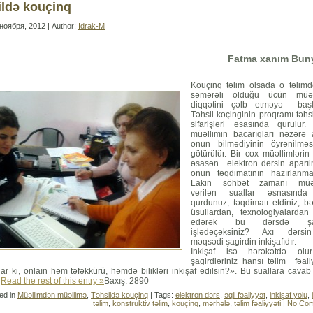
ildə kouçinq
ноября, 2012 | Author:
İdrak-M
Fatma xanım Bun
Kouçinq təlim olsada o təlimd
səmərəli olduğu ücün müəll
diqqətini çəlb etməyə başla
Təhsil koçinginin proqramı təhsi
sifarişləri əsasında qurulur
müəllimin bacarıqları nəzərə 
onun bilmədiyinin öyrənilməs
götürülür. Bir cox müəllimlərin 
əsasən elektron dərsin aparıl
onun təqdimatının hazırlanma
Lakin söhbət zamanı müəl
verilən suallar əsnasınd
qurdunuz, təqdimatı etdiniz, b
üsullardan, texnologiyalardan 
edərək bu dərsdə şagi
işlədəçəksiniz? Axı dərs
məqsədi şagirdin inkişafıdır.
İnkişaf isə hərəkətdə olur
şagirdləriniz hansı təlim fəali
lar ki, onlaın həm təfəkkürü, həmdə bilikləri inkişaf edilsin?». Bu suallara cavab
m
Read the rest of this entry »
Baxış: 2890
ed in
Müəllimdən müəllimə
,
Təhsildə kouçinq
| Tags:
elektron dərs
,
əqli fəaliyyət
,
inkişaf yolu
,
təlim
,
konstruktiv təlim
,
kouçinq
,
mərhələ
,
təlim fəaliyyəti
|
No Com