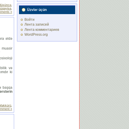
düşüncə
,
üqayisə
,
Üzvlər üçün
ments »
Войти
Лента записей
Лента комментариев
WordPress.org
nra əldə
 muasir
?
sixoloji
ilik və
ımdır ki
və başqa
rslərin
əfəkkürü
,
omment »