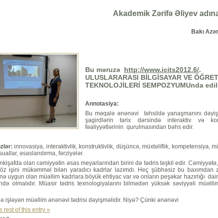
Akademik Zərifə Əliyev adına
Bakı Azə
Bu məruzə
http://www.icits2012.6/
.
ULUSLARARASI BİLGİSAYAR VE ÖĞRET
TEKNOLOJİLERİ SEMPOZYUMUnda edil
Annotasiya:
Bu məqalə ənənəvi təhsildə yanaşmanını dəyiş
şagirdlərin tarix dərsində interaktiv və kon
fəaliyyətlərinin qurulmasından bəhs edir.
zlər:
innovasiya, interaktivlik, konstruktivlik, düşüncə, müxtəliflik, kompetensiya, 
suallar, əsaslandırma, fərziyələr.
inkişafda olan cəmiyyətin əsas meyarlarından birini də tədris təşkil edir. Cəmiyyətə
 öz işini mükəmməl bilən yaradıcı kadrlar lazımdı. Heç şübhəsiz bu baxımdan
inə uygun olan müəllim kadrlara böyük ehtiyac var və onların peşəkar hazırlığı dai
ndə olmalıdır. Müasir tədris texnologiyalarını bilmədən yüksək səviyyəli müəll
ə işləyən müəllim ənənəvi tədrisi dəyişməlidir. Niyə? Çünki ənənəvi
 rest of this entry »