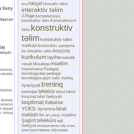
inkişaf
innovativ təlim
fərq
 lisey
interaktiv təlim
J.Piaje
kompetensiya
rbaycan
konstruktiv dərs
Konstruktivizm
konstruktiv
tarixi
təlim
konstruktiv təlim
mərkəzi
konstruktiv yanaşma
İM
kouçinq
ilə interaktiv təlim
mişdi
.
kurikulum
layihə
metodik
müəllim
vəsait
Müsabiqə
mənimsəmə
Pedagoji
məsinə,
texnologiyalar
pedaqoji
struktiv
texnologiya
qeyri səlis məntiq
treninq
riyaziyyat
müqayisə,
təfəkkür
treninqlər
təhsil
təhsil
kouçinqi
təlim fəaliyyəti
, dövlətə
təqdimat
Xəbərlər
 zamanın
YOES-
İdrak
öyrənmə
m diqqət
im olmaq
məktəbi
İlin ən yaxşı müəllimi
Şagird təfəkkürü
əqli
fəaliyyət
интерактивное обучение
конструктивное обучение