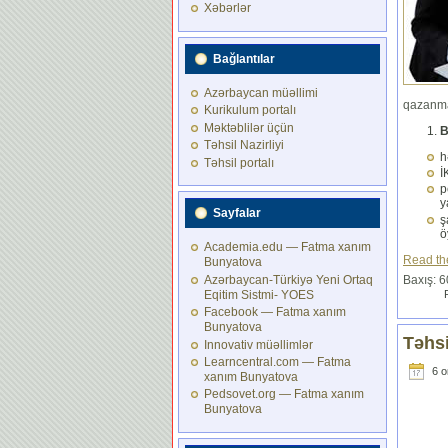
Xəbərlər
Bağlantılar
Azərbaycan müəllimi
qazanma
Kurikulum portalı
Məktəblilər üçün
B
Təhsil Nazirliyi
h
Təhsil portalı
İ
p
y
Sayfalar
ş
ö
Academia.edu — Fatma xanım
Read the
Bunyatova
Azərbaycan-Türkiyə Yeni Ortaq
Baxış: 
Eqitim Sistmi- YOES
Facebook — Fatma xanım
Bunyatova
Təhsi
Innovativ müəllimlər
Learncentral.com — Fatma
6 о
xanım Bunyatova
Pedsovet.org — Fatma xanım
Bunyatova