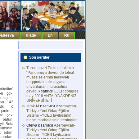
alereya
Əlaqə
En
Ru
Son şərhlər
Təhsil naziri Emin müəllimin
“Pandemiya dövründə təhsil
müəssisələrinin fəaliyyəti
haqqında» ictimaiyyətə
ünvanlanan müraciətinə
üəllim”
cavab.
к записи
EJER congres
dən çox
may 2018 ANTALYA AKDENİZ
mişdir.
UNİVERSİTETİ
dan 143
İdrak-M
к записи
Azərbaycan-
. Bu o
qənin I
Türkiyə Yeni Ortaq Eğitim
əri çox
Sistemi –YOES layihəsinin
ə bütün
birinci mərhələsinin treninqləri
il. Belə
Ofelya
к записи
Azərbaycan-
lliminin
Türkiyə Yeni Ortaq Eğitim
k edən,
Sistemi –YOES layihəsinin
arından