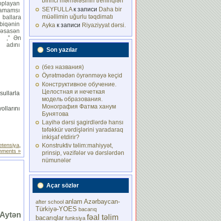
birinci mərhələsinin treninqləri
playan
SEYFULLA
к записи
Daha bir
mamamsı
müəllimin uğurlu təqdimatı
ballara
biqənin
Ayka
к записи
Riyaziyyat dərsi.
sasən
k ,” Ən
 adını
Son yazılar
(без названия)
Öyrətmədən öyrənməyə keçid
Конструктивное обучение.
Целостная и нечеткая
ullarla
модель образования.
Монография Фатма ханум
ollarını
Бунятова
Layihə dərsi şagirdlərdə hansı
təfəkkür vərdişlərini yaradaraq
inkişaf etdirir?
tensiya
,
Konstruktiv təlim:mahiyyət,
ments »
prinsip, vəzifələr və dərslərdən
nümunələr
Açar sözlər
anlam
Azərbaycan-
after school
Türkiyə-YOES
bacarıq
i Aytən
fəal təlim
bacarıqlar
funksiya