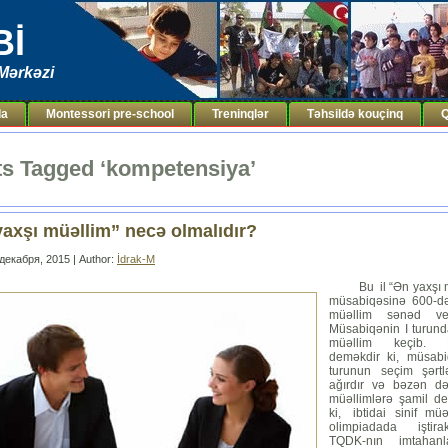
Bİ
Mərkəzi
da
Montessori pre-school
Treninqlər
Təhsildə kouçinq
Q
s Tagged ‘kompetensiya’
axşı müəllim” necə olmalıdır?
декабря, 2015 | Author:
İdrak-M
Bu il “Ən yaxşı m
müsabiqəsinə 600-
müəllim sənəd ver
Müsabiqənin I turun
müəllim keçib
deməkdir ki, müsabi
turunun seçim şərtl
ağırdır və bəzən d
müəllimlərə şamil dey
ki, ibtidai sinif müə
olimpiadada iştira
TQDK-nın imtahanl