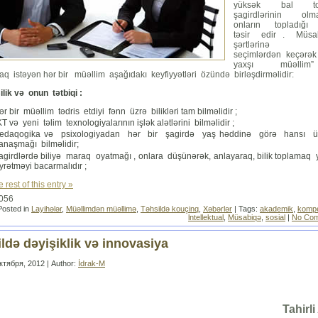
yüksək bal to
şagirdlərinin ol
onların topladığı 
təsir edir . Müsa
şərtlərinə ə
seçimlərdən keçərə
yaxşı müəllim”
q istəyən hər bir müəllim aşağıdakı keyfiyyətləri özündə birləşdirməlidir:
ilik və onun tətbiqi :
ər bir müəllim tədris etdiyi fənn üzrə bilikləri tam bilməlidir ;
KT və yeni təlim texnologiyalarının işlək alətlərini bilməlidir ;
edaqogika və psixologiyadan hər bir şagirdə yaş həddinə görə hansı üs
anaşmağı bilməlidir;
agirdlərdə biliyə maraq oyatmağı , onlara düşünərək, anlayaraq, bilik toplamaq y
yrətməyi bacarmalıdır ;
 rest of this entry »
6056
Posted in
Layihələr
,
Müəllimdən müəllimə
,
Təhsildə kouçinq
,
Xəbərlər
| Tags:
akademik
,
kompe
lntellektual
,
Müsabiqə
,
sosial
|
No Com
ldə dəyişiklik və innovasiya
ктября, 2012 | Author:
İdrak-M
Tahirl