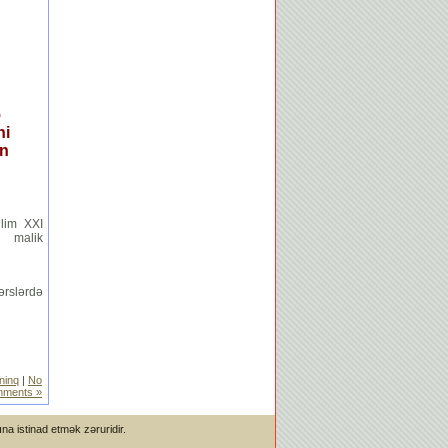
ə
ni
ün
llim XXI
a malik
ərslərdə
eninq
|
No
ments »
 istinad etmək zəruridir.