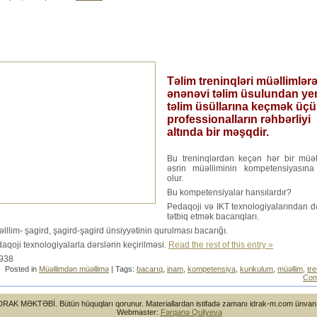
Təlim treninqləri müəllimlər
ənənəvi təlim üsulundan ye
təlim üsüllarına keçmək üç
professionalların rəhbərliyi
altında bir məşqdir.
Bu treninqlərdən keçən hər bir müə
əsrin müəlliminin kompetensiyasın
olur.
Bu kompetensiyalar hansılardır?
Pedaqoji və IKT texnologiyalarından d
tətbiq etmək bacarıqları.
lllim- şagird, şagird-şagird ünsiyyətinin qurulması bacarığı.
aqoji texnologiyalarla dərslərin keçirilməsi.
Read the rest of this entry »
3938
Posted in
Müəllimdən müəllimə
| Tags:
bacarıq
,
inam
,
kompetensiya
,
kurikulum
,
müəllim
,
tr
Com
DRAK MƏKTƏBİ. Bütün hüquqları qorunur. Materiallardan istifadə zamanı idrak-m.com ünvanına
Webmaster:
Fərqanə Quliyeva