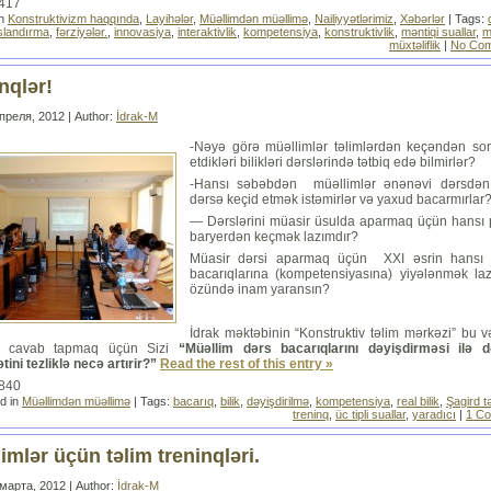
4417
in
Konstruktivizm haqqında
,
Layihələr
,
Müəllimdən müəllimə
,
Nailiyyətlərimiz
,
Xəbərlər
| Tags:
slandırma
,
fərziyələr.
,
innovasiya
,
interaktivlik
,
kompetensiya
,
konstruktivlik
,
məntiqi suallar
,
m
müxtəliflik
|
No Com
nqlər!
преля, 2012 | Author:
İdrak-M
-Nəyə görə müəllimlər təlimlərdən keçəndən so
etdikləri bilikləri dərslərində tətbiq edə bilmirlər?
-Hansı səbəbdən müəllimlər ənənəvi dərsdən
dərsə keçid etmək istəmirlər və yaxud bacarmırlar
— Dərslərini müasir üsulda aparmaq üçün hansı p
baryerdən keçmək lazımdır?
Müasir dərsi aparmaq üçün XXI əsrin hansı b
bacarıqlarına (kompetensiyasına) yiyələnmək laz
özündə inam yaransın?
İdrak məktəbinin “Konstruktiv təlim mərkəzi” bu 
ra cavab tapmaq üçün Sizi
“Müəllim dərs bacarıqlarını dəyişdirməsi ilə də
tini tezliklə necə artırir?”
Read the rest of this entry »
3840
d in
Müəllimdən müəllimə
| Tags:
bacarıq
,
bilik
,
dəyişdirilmə
,
kompetensiya
,
real bilik
,
Şagird t
treninq
,
üc tipli suallar
,
yaradıcı
|
1 C
imlər üçün təlim treninqləri.
марта, 2012 | Author:
İdrak-M