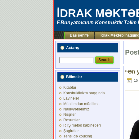
İDRAK MƏKTƏ
F.Bunyatovanın Konstruktiv Təlim 
Baş səhifə
İdrak Məktəbi haqqın
Axtarış
Post
“Ən y
Bölmələr
15 
Kitablar
Konstruktivizm haqqında
Layihələr
Müəllimdən müəllimə
Nailiyyətlərimiz
Nəşrlər
Resurslar
RTŞ metod kabinetləri
Şagirdlər
Təhsildə kouçinq