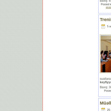
Baxış: 
Posted 
əsa
Treni
5 а
sualla
keyfiyyə
Baxış: 
Poste
Müəll
25 