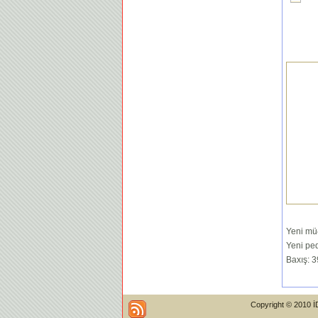
Yeni müə
Yeni ped
Baxış: 
Copyright © 2010 İ