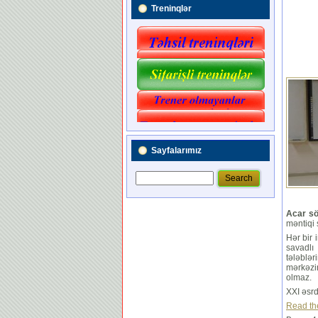
Treninqlər
Sayfalarımız
Acar sö
məntiqi 
Hər bir 
savadlı
tələblər
mərkəzi
olmaz.
XXI əsrd
Read the