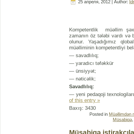
25 апреля, 2012 | Author:
İd
Kompetentlik müəllim şəxsi
zamanın öz tələbi vardı və 
olunur. Yaşadığımız qlob
müəlliminin kompetentliyi bel
— savadlılıq;
— yaradıcı təfəkkür
— ünsiyyət;
— nəticəlik;
Savadlılıq:
— yeni pedaqoji texnologila
of this entry »
Baxış: 3430
Posted in
Müəllimdən 
Müsabiqə
Müsabiqə iştirakçıla