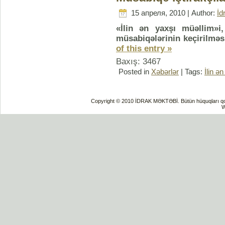
15 апреля, 2010 | Author:
İd
«İlin ən yaxşı müəllim»i
müsabiqələrinin keçirilməs
of this entry »
Baxış: 3467
Posted in
Xəbərlər
| Tags:
İlin ə
Copyright © 2010 İDRAK MƏKTƏBİ. Bütün hüquqları qorun
W