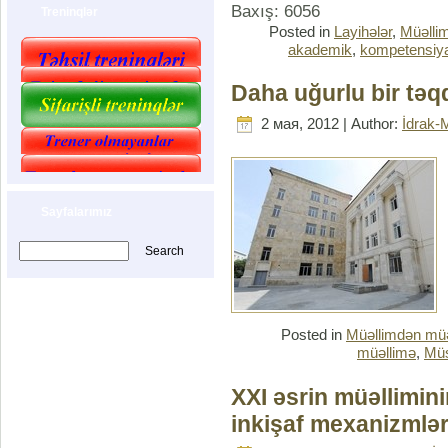
Baxış: 6056
Treninqlər
Posted in
Layihələr
,
Müəlli
akademik
,
kompetensiy
Daha uğurlu bir təq
2 мая, 2012 | Author:
İdrak-
Sayfalarımız
Posted in
Müəllimdən müə
müəllimə
,
Müs
XXI əsrin müəllimin
inkişaf mexanizmlər