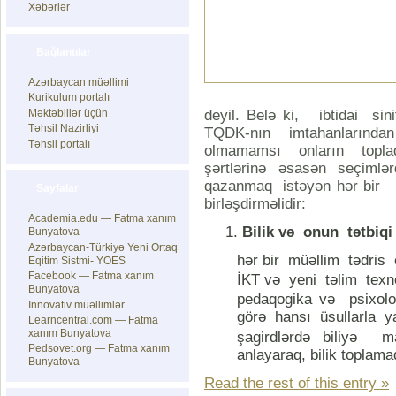
Xəbərlər
Bağlantılar
Azərbaycan müəllimi
Kurikulum portalı
deyil. Belə ki, ibtidai sin
Məktəblilər üçün
Təhsil Nazirliyi
TQDK-nın imtahanlarında
Təhsil portalı
olmamamsı onların toplad
şərtlərinə əsasən seçimlə
qazanmaq istəyən hər bir 
Sayfalar
birləşdirməlidir:
Academia.edu — Fatma xanım
Bilik və onun tətbiqi 
Bunyatova
Azərbaycan-Türkiyə Yeni Ortaq
hər bir müəllim tədris e
Eqitim Sistmi- YOES
Facebook — Fatma xanım
İKT və yeni təlim texnolo
Bunyatova
pedaqogika və psixol
Innovativ müəllimlər
görə hansı üsullarla y
Learncentral.com — Fatma
xanım Bunyatova
şagirdlərdə biliyə 
Pedsovet.org — Fatma xanım
anlayaraq, bilik toplama
Bunyatova
Read the rest of this entry »