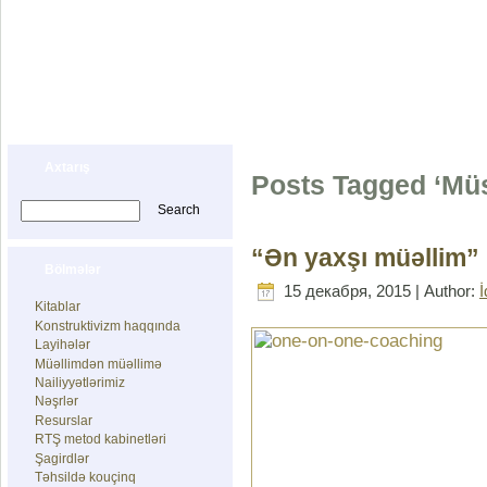
İDRAK MƏKTƏBİ
F.Bunyatovanın Konstruktiv Təlim Mərkəzi
Baş səhifə
İdrak Məktəbi haqqında
Montessori pre-schoo
Axtarış
Posts Tagged ‘Mü
“Ən yaxşı müəllim” 
Bölmələr
15 декабря, 2015 | Author:
Kitablar
Konstruktivizm haqqında
Layihələr
Müəllimdən müəllimə
Nailiyyətlərimiz
Nəşrlər
Resurslar
RTŞ metod kabinetləri
Şagirdlər
Təhsildə kouçinq