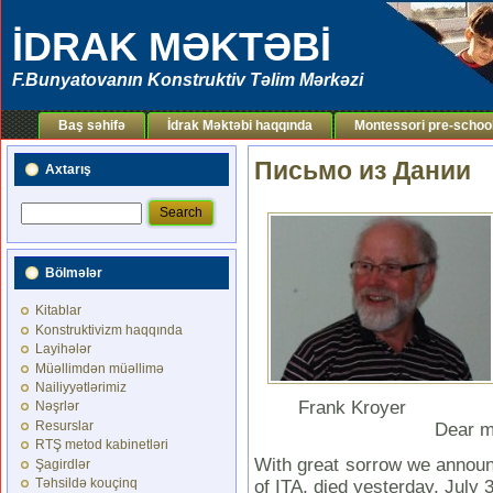
İDRAK MƏKTƏBİ
F.Bunyatovanın Konstruktiv Təlim Mərkəzi
Baş səhifə
İdrak Məktəbi haqqında
Montessori pre-schoo
Письмо из Дании
Axtarış
Bölmələr
Kitablar
Konstruktivizm haqqında
Layihələr
Müəllimdən müəllimə
Nailiyyətlərimiz
Frank Kroyer
Nəşrlər
Resurslar
Dear m
RTŞ metod kabinetləri
With great sorrow we announ
Şagirdlər
Təhsildə kouçinq
of ITA, died yesterday, July 3