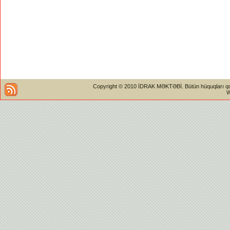
Copyright © 2010 İDRAK MƏKTƏBİ. Bütün hüquqları qorun
W