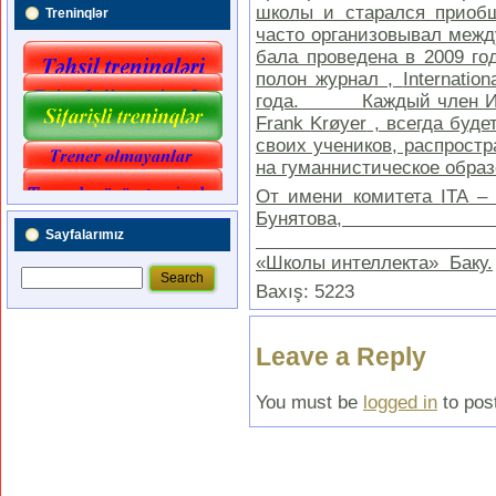
школы и старался приоб
Treninqlər
часто организовывал межд
бала проведена в 2009
полон журнал ,
Internation
года. Каждый член ИТА
Frank
Kr
ø
yer
, всегда буде
своих учеников, распростр
на гуманнистическое образ
От имени комитета
ITA
–
Бун
Sayfalarımız
дир
«Школы интеллекта» Баку.
Baxış: 5223
Leave a Reply
You must be
logged in
to pos