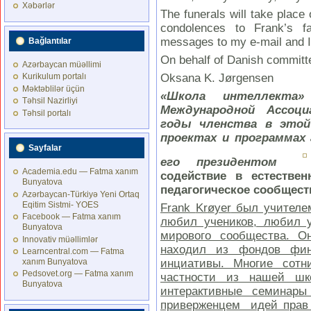
Xəbərlər
The funerals will take place
condolences to Frank’s 
messages to my e-mail and I 
Bağlantılar
On behalf of Danish committ
Azərbaycan müəllimi
Oksana K. Jørgensen
Kurikulum portalı
Məktəblilər üçün
«Школа интеллекта»
Təhsil Nazirliyi
Международной Ассоци
Təhsil portalı
годы членства в этой 
проектах и программах
Sayfalar
его президентом
Academia.edu — Fatma xanım
содействие в естестве
Bunyatova
педагогическое сообщест
Azərbaycan-Türkiyə Yeni Ortaq
Eqitim Sistmi- YOES
Frank
Kr
ø
yer
был учителем
Facebook — Fatma xanım
любил учеников, любил у
Bunyatova
мирового сообщества. О
Innovativ müəllimlər
находил из фондов фин
Learncentral.com — Fatma
инциативы. Многие сот
xanım Bunyatova
Pedsovet.org — Fatma xanım
частности из нашей ш
Bunyatova
интерактивные семинар
приверженцем идей прав 