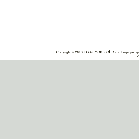
Copyright © 2010 İDRAK MƏKTƏBİ. Bütün hüquqları qorun
W