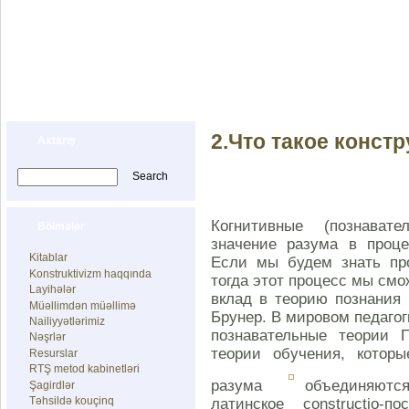
İDRAK MƏKTƏBİ
F.Bunyatovanın Konstruktiv Təlim Mərkəzi
Baş səhifə
İdrak Məktəbi haqqında
Montessori pre-schoo
2.Что такое конст
Axtarış
Когнитивные (познават
Bölmələr
значение разума в проце
Kitablar
Если мы будем знать про
Konstruktivizm haqqında
тогда этот процесс мы смо
Layihələr
вклад в теорию познания
Müəllimdən müəllimə
Брунер. В мировом педаго
Nailiyyətlərimiz
познавательные теории П
Nəşrlər
теории обучения, которы
Resurslar
RTŞ metod kabinetləri
разума
объединяютс
Şagirdlər
Təhsildə kouçinq
латинское соnstructio-