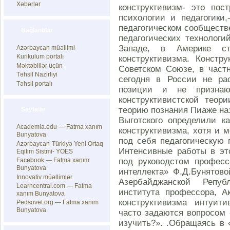
Xəbərlər
конструктивизм- это пос
психологии и педагогики,
педагогическом сообществ
Bağlantılar
педагогических технологи
Западе, в Америке с
Azərbaycan müəllimi
Kurikulum portalı
конструктивизма. Конст
Məktəblilər üçün
Советском Союзе, в частн
Təhsil Nazirliyi
сегодня в России не ра
Təhsil portalı
позиции и не признаю
конструктивистской теор
теорию познания Пиаже наз
Sayfalar
Выготского определили к
Academia.edu — Fatma xanım
конструктивизма, хотя и 
Bunyatova
под себя педагогическую 
Azərbaycan-Türkiyə Yeni Ortaq
Интенсивные работы в эт
Eqitim Sistmi- YOES
Facebook — Fatma xanım
под руководстом професс
Bunyatova
интеллекта» Ф.Д.Бунятов
Innovativ müəllimlər
Азербайджанской Репуб
Learncentral.com — Fatma
института профессора, 
xanım Bunyatova
конструктивизма интуити
Pedsovet.org — Fatma xanım
Bunyatova
часто задаются вопросом 
изучить?». .Обращаясь в 