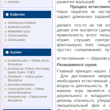
развития малышей. Кв
Xəbərlər
Процесс естественн
Наши педагоги не заста
Bağlantılar
задают домашних заданий
Azərbaycan müəllimi
делают, что-то не так и
Kurikulum portalı
делает или пытается сдела
Məktəblilər üçün
правильность всего лишь
Təhsil Nazirliyi
играет, слушает, смотри
Təhsil portalı
фантазирует, поет, танцуе
грустит, сопереживает, 
Sayfalar
естественным — oбразом р
Academia.edu — Fatma xanım
Развиваемся
играя.
Bunyatova
Azərbaycan-Türkiyə Yeni Ortaq
Главный принцип наших з
Eqitim Sistmi- YOES
Для достижения непрои
Facebook — Fatma xanım
необходима естественная 
Bunyatova
Innovativ müəllimlər
возраста деятельность. В
Learncentral.com — Fatma
именно игра является 
xanım Bunyatova
дошкольного и младшего
Pedsovet.org — Fatma xanım
ребенку отвлечься, убира
Bunyatova
эмоциональный фон и с