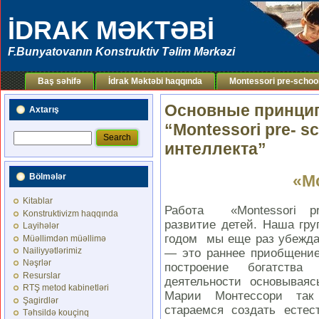
İDRAK MƏKTƏBİ
F.Bunyatovanın Konstruktiv Təlim Mərkəzi
Baş səhifə
İdrak Məktəbi haqqında
Montessori pre-schoo
Основные принцип
Axtarış
“Montessori pre- 
интеллекта”
«Mo
Bölmələr
Kitablar
Работа «Montessori pre
Konstruktivizm haqqında
развитие детей. Наша гру
Layihələr
годом мы еще раз убеждае
Müəllimdən müəllimə
Nailiyyətlərimiz
— это раннее приобщение
Nəşrlər
построение богатства
Resurslar
деятельности основываяс
RTŞ metod kabinetləri
Марии Монтессори так
Şagirdlər
стараемся создать естес
Təhsildə kouçinq