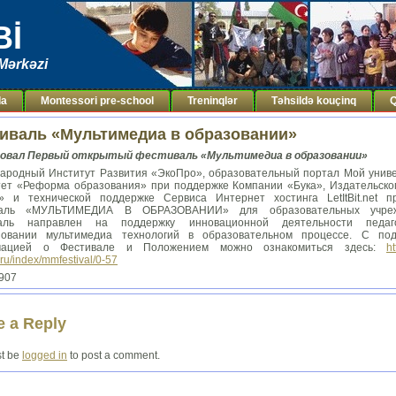
Bİ
Mərkəzi
da
Montessori pre-school
Treninqlər
Təhsildə kouçinq
Q
иваль «Мультимедиа в образовании»
вал Первый открытый фестиваль «Мультимедиа в образовании»
ародный Институт Развития «ЭкоПро», образовательный портал Мой униве
тет «Реформа образования» при поддержке Компании «Бука», Издательско
» и технической поддержке Сервиса Интернет хостинга LetItBit.net п
валь «МУЛЬТИМЕДИА В ОБРАЗОВАНИИ» для образовательных учреж
валь направлен на поддержку инновационной деятельности педаг
зовании мультимедиа технологий в образовательном процессе. С по
мацией о Фестивале и Положением можно ознакомиться здесь:
ht
ru/index/mmfestival/0-57
4907
e a Reply
t be
logged in
to post a comment.