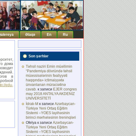
alereya
Əlaqə
En
Ru
Son şərhlər
рситет,
го дома
Təhsil naziri Emin müəllimin
роводит
“Pandemiya dövründə təhsil
дений.
müəssisələrinin fəaliyyəti
огов в
haqqında» ictimaiyyətə
дробной
ünvanlanan müraciətinə
tp://edu-
cavab.
к записи
EJER congres
may 2018 ANTALYA AKDENİZ
UNİVERSİTETİ
İdrak-M
к записи
Azərbaycan-
Türkiyə Yeni Ortaq Eğitim
Sistemi –YOES layihəsinin
birinci mərhələsinin treninqləri
Ofelya
к записи
Azərbaycan-
Türkiyə Yeni Ortaq Eğitim
Sistemi –YOES layihəsinin