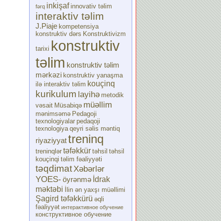
inkişaf
innovativ təlim
fərq
interaktiv təlim
J.Piaje
kompetensiya
konstruktiv dərs
Konstruktivizm
konstruktiv
tarixi
təlim
konstruktiv təlim
mərkəzi
konstruktiv yanaşma
kouçinq
ilə interaktiv təlim
kurikulum
layihə
metodik
müəllim
vəsait
Müsabiqə
mənimsəmə
Pedagoji
texnologiyalar
pedaqoji
texnologiya
qeyri səlis məntiq
treninq
riyaziyyat
təfəkkür
treninqlər
təhsil
təhsil
kouçinqi
təlim fəaliyyəti
təqdimat
Xəbərlər
YOES-
İdrak
öyrənmə
məktəbi
İlin ən yaxşı müəllimi
Şagird təfəkkürü
əqli
fəaliyyət
интерактивное обучение
конструктивное обучение