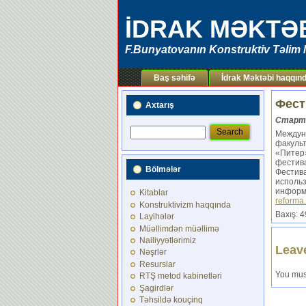
İDRAK MƏKTƏ
F.Bunyatovanın Konstruktiv Təlim 
Baş səhifə
İdrak Məktəbi haqqın
Фест
Axtarış
Старто
Междун
факуль
«Питер
фести
Bölmələr
Фести
исполь
инфор
Kitablar
reforma.
Konstruktivizm haqqında
Baxış: 
Layihələr
Müəllimdən müəllimə
Nailiyyətlərimiz
Leav
Nəşrlər
Resurslar
You mus
RTŞ metod kabinetləri
Şagirdlər
Təhsildə kouçinq