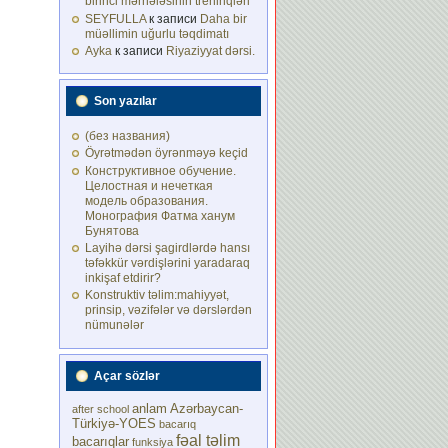
birinci mərhələsinin treninqləri
SEYFULLA
к записи
Daha bir
müəllimin uğurlu təqdimatı
Ayka
к записи
Riyaziyyat dərsi.
Son yazılar
(без названия)
Öyrətmədən öyrənməyə keçid
Конструктивное обучение.
Целостная и нечеткая
модель образования.
Монография Фатма ханум
Бунятова
Layihə dərsi şagirdlərdə hansı
təfəkkür vərdişlərini yaradaraq
inkişaf etdirir?
Konstruktiv təlim:mahiyyət,
prinsip, vəzifələr və dərslərdən
nümunələr
Açar sözlər
anlam
Azərbaycan-
after school
Türkiyə-YOES
bacarıq
fəal təlim
bacarıqlar
funksiya