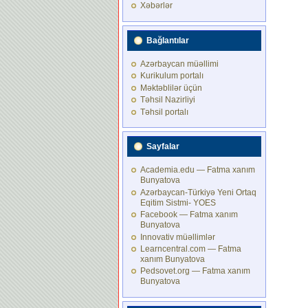
Xəbərlər
Bağlantılar
Azərbaycan müəllimi
Kurikulum portalı
Məktəblilər üçün
Təhsil Nazirliyi
Təhsil portalı
Sayfalar
Academia.edu — Fatma xanım
Bunyatova
Azərbaycan-Türkiyə Yeni Ortaq
Eqitim Sistmi- YOES
Facebook — Fatma xanım
Bunyatova
Innovativ müəllimlər
Learncentral.com — Fatma
xanım Bunyatova
Pedsovet.org — Fatma xanım
Bunyatova