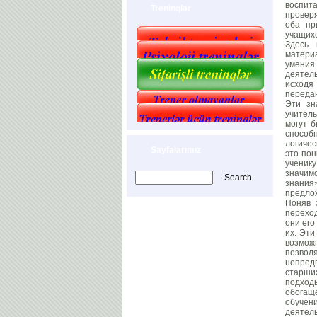
воспит
Treninqlər
провер
оба пр
учащихс
Здесь 
материа
умения
деятель
исходя 
переда
Эти зн
учитель
могут 
способ
логичес
Sayfalarımız
это пон
ученик
значим
знания
предло
Поняв 
перехо
они его
их. Эти
возмож
позволя
непред
старших
подход
обогащ
обучени
деятель