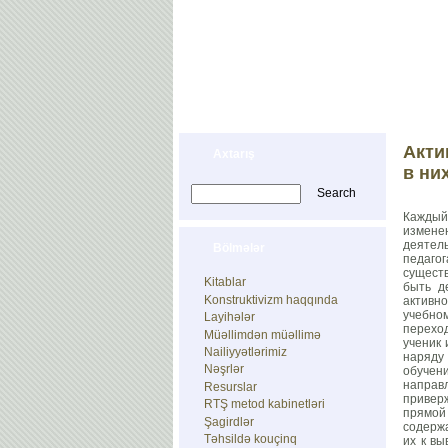
İDRAK MƏKTƏ
F.Bunyatovanın Konstruktiv Təlim 
Baş səhifə
İdrak Məktəbi haqqın
Акти
Axtarış
в ни
Каждый 
измене
деятель
Bölmələr
педаго
существ
Kitablar
быть д
Konstruktivizm haqqında
активн
учебно
Layihələr
переход
Müəllimdən müəllimə
ученик 
Nailiyyətlərimiz
наряду 
Nəşrlər
обучен
направ
Resurslar
привер
RTŞ metod kabinetləri
прямой 
Şagirdlər
содержа
Təhsildə kouçinq
их к вы