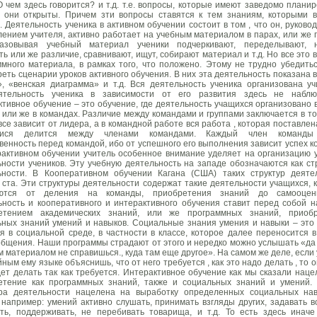
 чем здесь говорится? и т.д. т.е. вопросы, которые имеют заведомо плани
, они открыты. Причем зти вопросы ставятся к тем знаниям, которыми 
. Деятельность ученика в активном обучении состоит в том , что он, руково
ением учителя, активно работает на учебным материалом в парах, или же г
азовывая учебный материал ученики подчеркивают, переделывают, 
ь или же различие, сравнивают, ищут, собирают материал и т.д. Но все это 
много материала, в рамках того, что положено. Этому не трудно убедитьс
еть сценарии уроков активного обучения. В них эта деятельность показана 
», «венская диаграмма» и т.д. Вся деятельность ученика организована уч
ятельность ученика в зависимости от его развития здесь не наблю
тивное обучение – это обучение, где деятельность учащихся организовано 
 или же в командах. Различие между командами и группами заключается в том
все зависит от лидера, а в командной работе вся работа , которая поставле
мися делится между членами командами. Каждый член команды
венность перед командой, ибо от успешного его выполнения зависит успех к
рактивном обучении учитель особенное внимание уделяет на организацию 
ности учеников. Эту учебную деятельность на западе обозначаются как ст
ьности. В Кооперативном обучении Кагана (США) таких структур деяте
ста. Эти структуры деятельности содержат такие деятельности учащихся, 
ются от деления на команды, приобретения знаний до самооцени
ьность и кооперативного и интерактивного обучения ставит перед собой н
етением академических знаний, или же программных знаний, приоб
ьных знаний умений и навыков. Социальные знания умения и навыки – это
 в социальной среде, в частности в классе, которое далее переносится в
бщения. Наши программы страдают от этого и нередко можно услышать «да 
 материалом не справишься., куда там еще другое». На самом же деле, если 
ным ему языке объяснишь, что от него требуется , как это надо делать , то 
дет делать так как требуется. Интерактивное обучение как мы сказали наце
етение как программных знаний, также и социальных знаний и умений.
ура деятельности нацелена на выработку определенных социальных на
например: умений активно слушать, принимать взгляды других, задавать в
ть, поддерживать, не перебивать товарища, и т.д. То есть здесь иначе