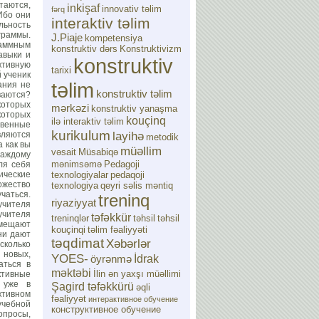
аются,
inkişaf
innovativ təlim
fərq
Ибо они
interaktiv təlim
льность
граммы.
J.Piaje
kompetensiya
аммным
konstruktiv dərs
Konstruktivizm
авыки и
konstruktiv
ктивную
tarixi
 ученик
təlim
ания не
konstruktiv təlim
ваются?
которых
mərkəzi
konstruktiv yanaşma
которых
kouçinq
ilə interaktiv təlim
твенные
kurikulum
layihə
вляются
metodik
 как вы
müəllim
vəsait
Müsabiqə
каждому
mənimsəmə
Pedagoji
ля себя
ические
texnologiyalar
pedaqoji
ожество
texnologiya
qeyri səlis məntiq
чаться.
treninq
riyaziyyat
учителя
учителя
təfəkkür
treninqlər
təhsil
təhsil
амещают
kouçinqi
təlim fəaliyyəti
ни дают
təqdimat
Xəbərlər
сколько
 новых,
YOES-
İdrak
öyrənmə
аться в
məktəbi
İlin ən yaxşı müəllimi
ктивные
о уже в
Şagird təfəkkürü
əqli
ктивном
fəaliyyət
интерактивное обучение
учебной
конструктивное обучение
опросы,