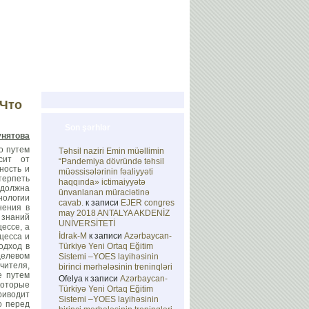
alereya
Əlaqə
En
Ru
 Что
Son şərhlər
унятова
о путем
Təhsil naziri Emin müəllimin
сит от
“Pandemiya dövründə təhsil
ность и
müəssisələrinin fəaliyyəti
терпеть
haqqında» ictimaiyyətə
 должна
ünvanlanan müraciətinə
нологии
cavab.
к записи
EJER congres
нения в
may 2018 ANTALYA AKDENİZ
 знаний
UNİVERSİTETİ
ессе, а
İdrak-M
к записи
Azərbaycan-
цесса и
одход в
Türkiyə Yeni Ortaq Eğitim
целевом
Sistemi –YOES layihəsinin
чителя,
birinci mərhələsinin treninqləri
е путем
Ofelya
к записи
Azərbaycan-
которые
Türkiyə Yeni Ortaq Eğitim
риводит
Sistemi –YOES layihəsinin
о перед