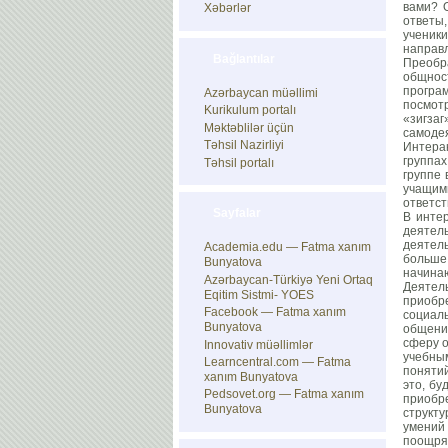
вами? О
Xəbərlər
ответы
ученики
направл
Bağlantılar
Преобр
общност
програм
Azərbaycan müəllimi
посмотр
Kurikulum portalı
«зигзаг
Məktəblilər üçün
самоде
Təhsil Nazirliyi
Интерак
группах
Təhsil portalı
группе 
учащи
ответст
Sayfalar
В инте
деятель
деятел
Academia.edu — Fatma xanım
больше 
Bunyatova
начина
Azərbaycan-Türkiyə Yeni Ortaq
Деятел
Eqitim Sistmi- YOES
приобр
Facebook — Fatma xanım
социал
Bunyatova
общения
сферу о
Innovativ müəllimlər
учебным
Learncentral.com — Fatma
понятий
xanım Bunyatova
это, бу
Pedsovet.org — Fatma xanım
приобр
Bunyatova
структ
умений 
поощря