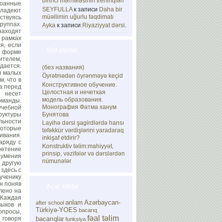
birinci mərhələsinin treninqləri
роанные
SEYFULLA
к записи
Daha bir
владеют
müəllimin uğurlu təqdimatı
дствуясь
руппах.
Ayka
к записи
Riyaziyyat dərsi.
находят
в рамках
я, если
Son yazılar
в форме
ителем,
дается.
(без названия)
в малых
Öyrətmədən öyrənməyə keçid
, что в
Конструктивное обучение.
на перед
Целостная и нечеткая
 несет
модель образования.
оманды.
Монография Фатма ханум
учебной
Бунятова
руктуры
льности
Layihə dərsi şagirdlərdə hansı
которые
təfəkkür vərdişlərini yaradaraq
вания.
inkişaf etdirir?
аряду с
Konstruktiv təlim:mahiyyət,
ретение
prinsip, vəzifələr və dərslərdən
 умения
nümunələr
 другую
здесь с
ученику
он поняв
Açar sözlər
лено на
 Каждая
anlam
Azərbaycan-
after school
выков и
Türkiyə-YOES
bacarıq
опросы,
fəal təlim
 говоря
bacarıqlar
funksiya