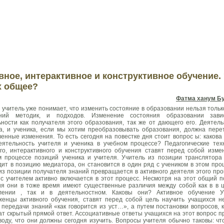
Bİ
Mərkəzi
da
Montessori pre-school
Treninqlər
Təhsildə kouçinq
Q
вное, интерактивное и конструктивное обучение.
х общее?
Фатма ханум Б
учитель уже понимает, что изменить состояние в образовании нельзя тольк
ний методик, и подходов. Изменение состояния образовании зави
ности как получателя этого образования, так же от дающего его. Деятель
га, и ученика, если мы хотим преобразовывать образования, должна пере
енные изменения. То есть сегодня на повестке дня стоит вопрос ы: какова
еятельность учителя и ученика в учебном процессе? Педагогические тех
ого, интерактивного и конструктивного обучения ставят перед собой изме
м процессе позиций ученика и учителя. Учитель из позиции транслятора
ит в позицию медиатора, он становится в один ряд с учеником в этом проц
из позиции получателя знаний превращается в активного деятеля этого про
с учителем активно включается в этот процесс. Несмотря на этот общий п
ия они в тоже время имеют существенные различия между собой как в в 
лении , так и в деятельностном. Каковы они? Активное обучение У
женцы активного обучения, ставят перед собой цель научить учащихся н
передачи знаний «как говорится из уст…», а путем постановки вопросов, 
т скрытый прямой ответ. Ассоциативные ответы учащихся на этот вопрос п
воду, что они должны сегодня изучить. Вопросы учителя обычно таковы: чт