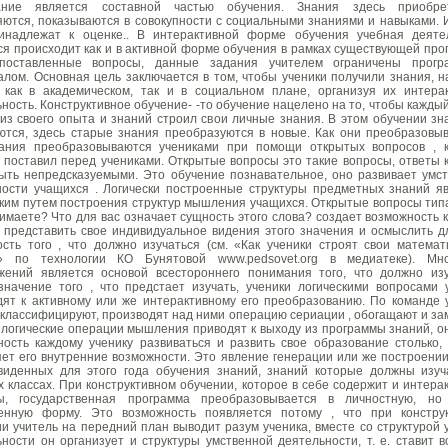
ание является составной частью обучения. Знания здесь приобрет
яются, показываются в совокупности с социальными знаниями и навыками. 
инадлежат к оценке.. В интерактивной форме обучения учебная деяте
я происходит как и в активной форме обучения в рамках существующей про
поставленные вопросы, данные задания учителем ограничены прогр
лом. Основная цель заключается в том, чтобы ученики получили знания, н
 как в академическом, так и в социальном плане, организуя их интера
ность. Конструктивное обучение- -то обучение нацелено на то, чтобы каждый
из своего опыта и знаний строил свои личные знания. В этом обучении зн
ются, здесь старые знания преобразуются в новые. Как они преобразовы
ания преобразовываются учениками при помощи открытых вопросов , 
 поставил перед учениками. Открытые вопросы это такие вопросы, ответы 
быть непредсказуемыми. Это обучение познавательное, оно развивает умс
ности учащихся . Логически построенные структуры предметных знаний я
ким путем построения структур мышления учащихся. Открытые вопросы типа
имаете? Что для вас означает сущность этого слова? создает возможность 
у представить свое индивидуальное видения этого значения и осмыслить д
ость того , что должно изучаться (см. «Как ученики строят свои математ
» по технологии КО Бунятовой www.pedsovet.org в медиатеке). Мн
жений является основой всестороннего понимания того, что должно изу
значение того , что предстает изучать, ученики логическими вопросами 
дят к активному или же интерактивному его преобразованию. По команде 
 класcифицируют, производят над ними операцию сериации , обогащают и з
 логические операции мышления приводят к выходу из программы знаний, о
ность каждому ученику развиваться и развить свое образование столько, 
ет его внутренние возможности. Это явление генерации или же построении
виденных для этого года обучения знаний, знаний которые должны изуч
 классах. При конструктивном обучении, которое в себе содержит и интера
ы, государственная программа преобразовывается в личностную, н
енную форму. Это возможность появляется потому , что при констру
и учитель на передний план выводит разум ученика, вместе со структурой 
ности он организует и структуры умственной деятельности, т. е. ставит в